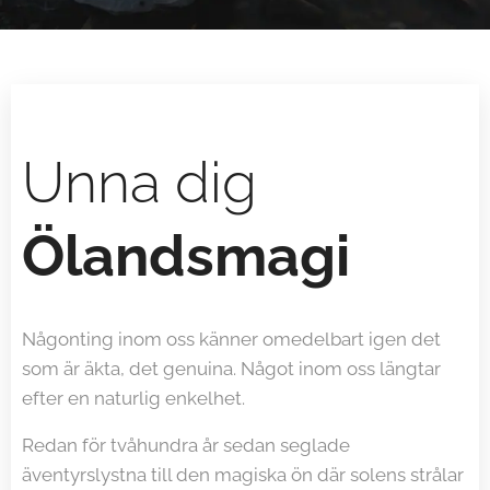
Unna dig
Ö
landsmagi
Någonting inom oss känner omedelbart igen det
som är äkta, det genuina. Något inom oss längtar
efter en naturlig enkelhet.
Redan för tvåhundra år sedan seglade
äventyrslystna till den magiska ön där solens strålar