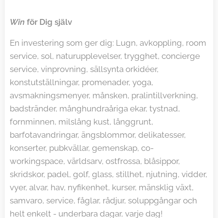
Win
för Dig själv
En investering som ger dig: Lugn, avkoppling, room
service, sol, naturupplevelser, trygghet, concierge
service, vinprovning, sällsynta orkidéer,
konstutställningar, promenader, yoga,
avsmakningsmenyer, månsken, pralintillverkning,
badstränder, månghundraåriga ekar, tystnad,
fornminnen, milslång kust, långgrunt,
barfotavandringar, ängsblommor, delikatesser,
konserter, pubkvällar, gemenskap, co-
workingspace, världsarv, ostfrossa, blåsippor,
skridskor, padel, golf, glass, stillhet, njutning, vidder,
vyer, alvar, hav, nyfikenhet, kurser, mänsklig växt,
samvaro, service, fåglar, rådjur, soluppgångar och
helt enkelt - underbara dagar, varje dag!