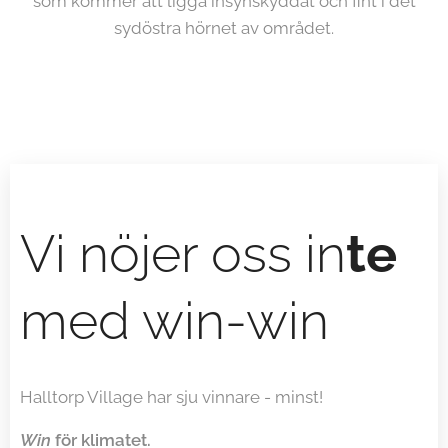
som kommer att ligga insynskyddat och fint i det
sydöstra hörnet av området.
Vi nöjer oss in
te
med win-win
Halltorp Village har sju vinnare - minst!
Win
för klimatet.