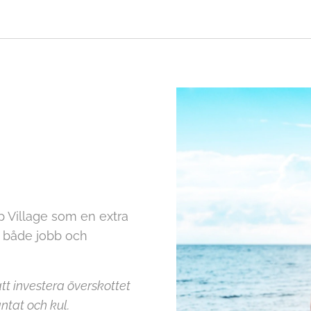
rp Village som en extra
ör både jobb och
tt investera överskottet
äntat och kul.