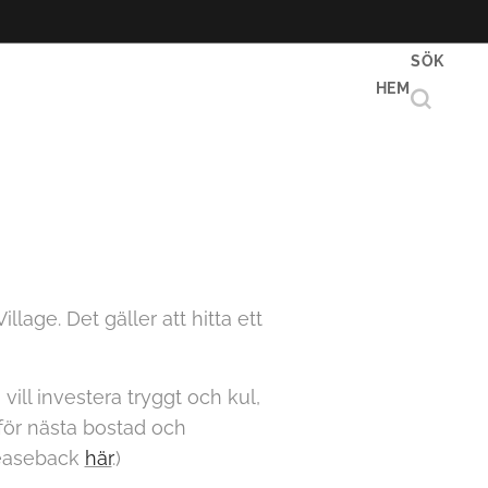
SÖK
HEM
lage. Det gäller att hitta ett
ll investera tryggt och kul,
för nästa bostad och
Leaseback
här
.)