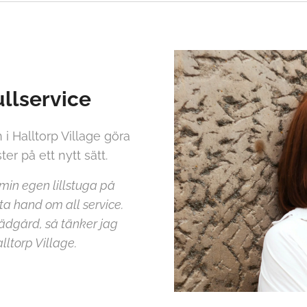
llservice
 Halltorp Village göra
er på ett nytt sätt.
 min egen lillstuga på
ta hand om all service.
rädgård, så tänker jag
lltorp Village.