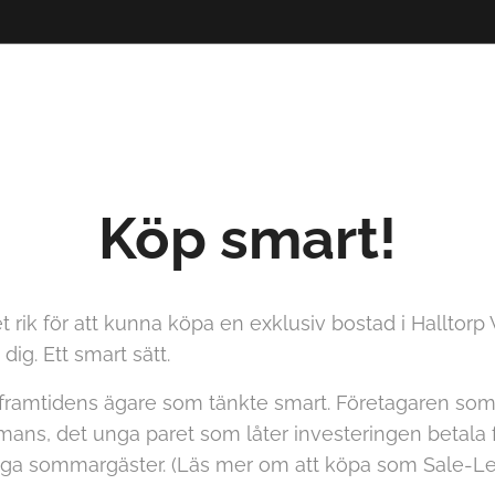
Köp smart!
rik för att kunna köpa en exklusiv bostad i Halltorp Vil
dig. Ett smart sätt.
ramtidens ägare som tänkte smart. Företagaren som vi
ans, det unga paret som låter investeringen betala 
nga sommargäster. (Läs mer om att köpa som Sale-