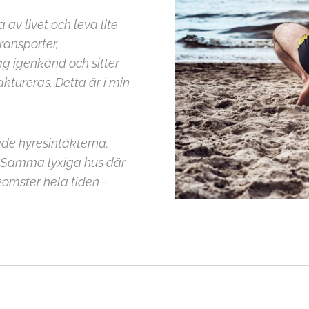
av livet och leva lite
ransporter,
ag igenkänd och sitter
aktureras. Detta är i min
rade hyresintäkterna.
! Samma lyxiga hus där
komster hela tiden -