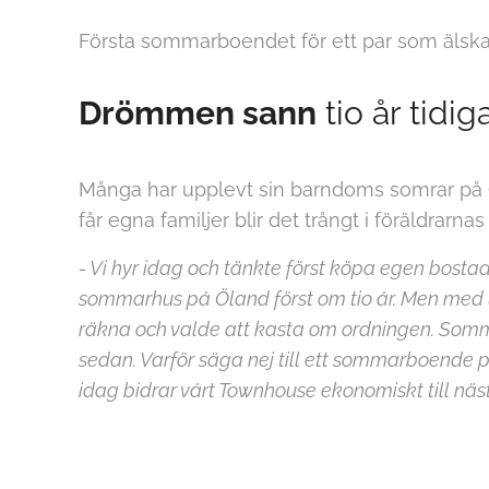
Första sommarboendet för ett par som älsk
Drömmen sann
tio år tidig
Många har upplevt sin barndoms somrar på
får egna familjer blir det trångt i föräldrarn
- Vi hyr idag och tänkte först köpa egen bosta
sommarhus på Öland först om tio år. Men med 
räkna och valde att kasta om ordningen. Somm
sedan. Varför säga nej till ett sommarboende 
idag bidrar vårt Townhouse ekonomiskt till näs