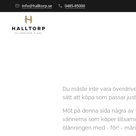
info@halltorp.se
0485-85000
Du måste inte vara överdrivet 
sätt att köpa som passar just 
Möt på denna sida några av f
vännerna som köper tillsamm
ölänningen med - för! - må