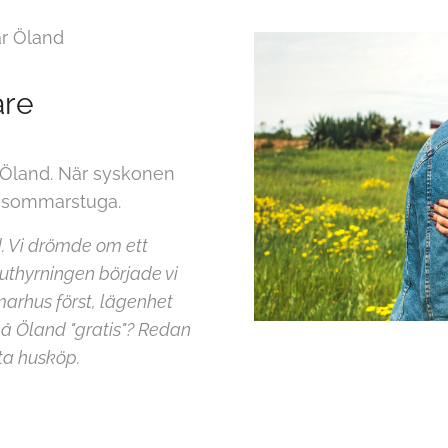
ar Öland
are
 Öland. När syskonen
as sommarstuga.
d. Vi drömde om ett
uthyrningen började vi
arhus först, lägenhet
på Öland "gratis"? Redan
ta husköp.