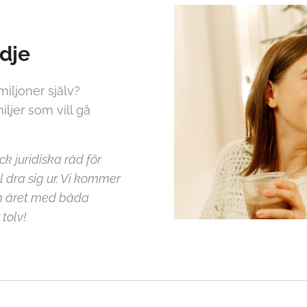
dje
iljoner själv?
iljer som vill gå
ck juridiska råd för
 dra sig ur. Vi kommer
om året med båda
tolv!